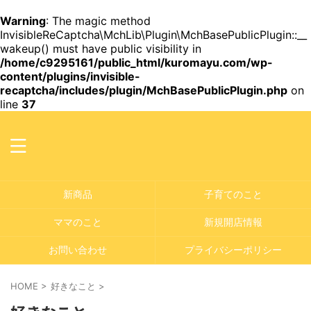
Warning
: The magic method
InvisibleReCaptcha\MchLib\Plugin\MchBasePublicPlugin::__
wakeup() must have public visibility in
/home/c9295161/public_html/kuromayu.com/wp-
content/plugins/invisible-
recaptcha/includes/plugin/MchBasePublicPlugin.php
on
line
37
新商品
子育てのこと
ママのこと
新規開店情報
お問い合わせ
プライバシーポリシー
HOME
>
好きなこと
>