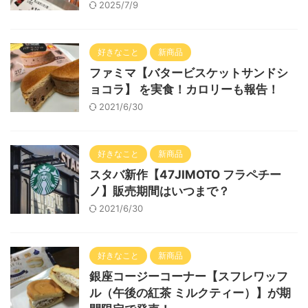
2025/7/9
好きなこと
新商品
ファミマ【バタービスケットサンドシ
ョコラ】 を実食！カロリーも報告！
2021/6/30
好きなこと
新商品
スタバ新作【47JIMOTO フラペチー
ノ】販売期間はいつまで？
2021/6/30
好きなこと
新商品
銀座コージーコーナー【スフレワッフ
ル（午後の紅茶 ミルクティー）】が期