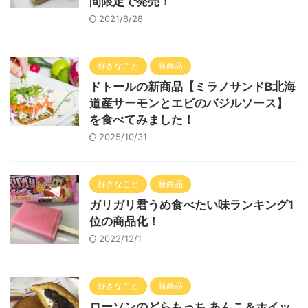
間限定で発売！
2021/8/28
好きなこと
新商品
ドトールの新商品【ミラノサンドB北海
道産サーモンとエビのバジルソース】
を食べてみました！
2025/10/31
好きなこと
新商品
ガリガリ君うめ食べたい味ランキング1
位の商品化！
2022/12/1
好きなこと
新商品
ローソンのどらもっち あんこ＆ホイッ