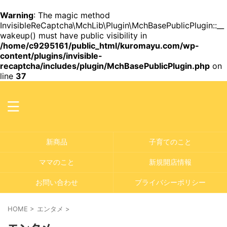
Warning
: The magic method
InvisibleReCaptcha\MchLib\Plugin\MchBasePublicPlugin::__
wakeup() must have public visibility in
/home/c9295161/public_html/kuromayu.com/wp-
content/plugins/invisible-
recaptcha/includes/plugin/MchBasePublicPlugin.php
on
line
37
新商品
子育てのこと
ママのこと
新規開店情報
お問い合わせ
プライバシーポリシー
HOME
>
エンタメ
>