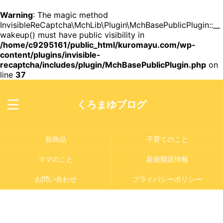
Warning
: The magic method
InvisibleReCaptcha\MchLib\Plugin\MchBasePublicPlugin::__
wakeup() must have public visibility in
/home/c9295161/public_html/kuromayu.com/wp-
content/plugins/invisible-
recaptcha/includes/plugin/MchBasePublicPlugin.php
on
line
37
くろまゆブログ
新商品
子育てのこと
ママのこと
新規開店情報
お問い合わせ
プライバシーポリシー