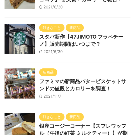
2021/6/30
好きなこと
新商品
スタバ新作【47JIMOTO フラペチー
ノ】販売期間はいつまで？
2021/6/30
新商品
ファミマの新商品バタービスケットサ
ンドの値段とカロリーを調査！
2021/11/7
好きなこと
新商品
銀座コージーコーナー【スフレワッフ
ル（午後の紅茶 ミルクティー）】が期