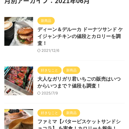
月別アーカイブ：2021年06月
新商品
ディーン＆デルーカ ドーナツサンド ケ
イジャンチキンの値段とカロリーを調
査！
2021/12/6
好きなこと
新商品
大人なガリガリ君いちごの販売はいつ
からいつまで？値段も調査！
2025/7/9
好きなこと
新商品
ファミマ【バタービスケットサンドシ
ョコラ】 を実食！カロリーも報告！